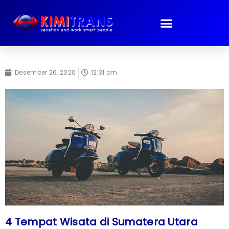
Lewati
ke
konten
Desember 26, 2020
12:31 pm
4 Tempat Wisata di Sumatera Utara