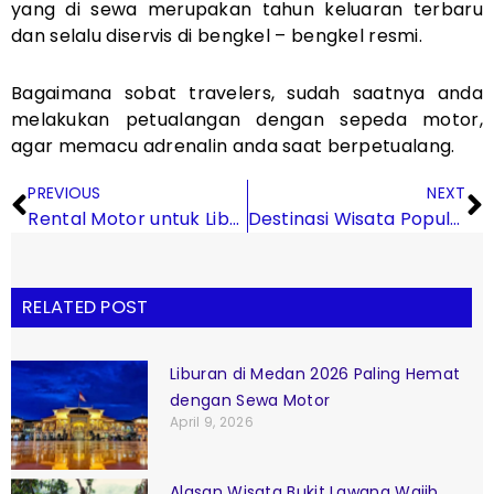
yang di sewa merupakan tahun keluaran terbaru
dan selalu diservis di bengkel – bengkel resmi.
Bagaimana sobat travelers, sudah saatnya anda
melakukan petualangan dengan sepeda motor,
agar memacu adrenalin anda saat berpetualang.
Prev
N
PREVIOUS
NEXT
Rental Motor untuk Liburan Natal dan Tahun Baru di Medan
Destinasi Wisata Populer Sumatera Utara tahun 2022
RELATED POST
Liburan di Medan 2026 Paling Hemat
dengan Sewa Motor
April 9, 2026
Alasan Wisata Bukit Lawang Wajib